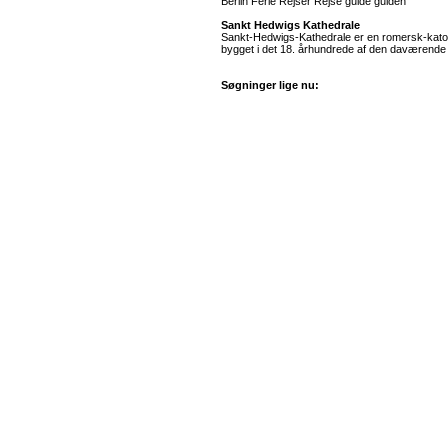
Berlin Ferie Rejser Rejse guide guiden
Sankt Hedwigs Kathedrale
Sankt-Hedwigs-Kathedrale er en romersk-katolsk
bygget i det 18. århundrede af den daværende k
Søgninger lige nu: