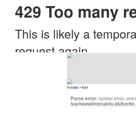
Forside
> Kort
Parse error
: syntax error, une
/var/www/interaktiv.dk/berli