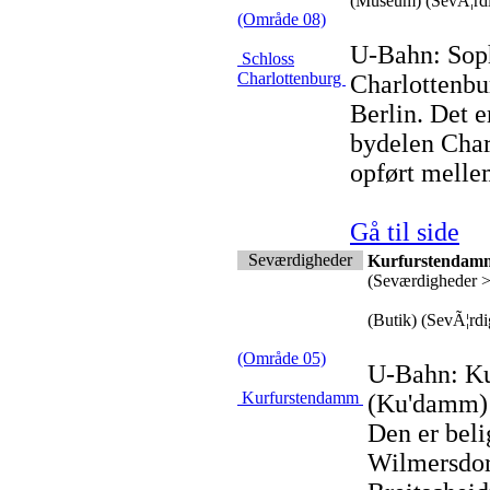
(Museum) (SevÃ¦rdig
(Område 08)
U-Bahn: Soph
Schloss
Charlottenburg
Charlottenbur
Berlin. Det e
bydelen Char
opført mellem
Gå til side
Seværdigheder
Kurfurstendam
(Seværdigheder 
(Butik) (SevÃ¦rd
(Område 05)
U-Bahn: K
Kurfurstendamm
(Ku'damm) e
Den er beli
Wilmersdorf