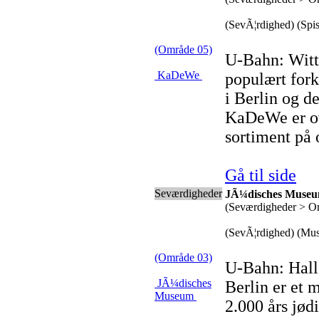
(SevÃ¦rdighed) (Spis
(Område 05)
U-Bahn: Witt
KaDeWe
populært fork
i Berlin og d
KaDeWe er ov
sortiment på 
Gå til side
Seværdigheder
JÃ¼disches Muse
(Seværdigheder > O
(SevÃ¦rdighed) (Mu
(Område 03)
U-Bahn: Hal
JÃ¼disches
Berlin er et
Museum
2.000 års jødi