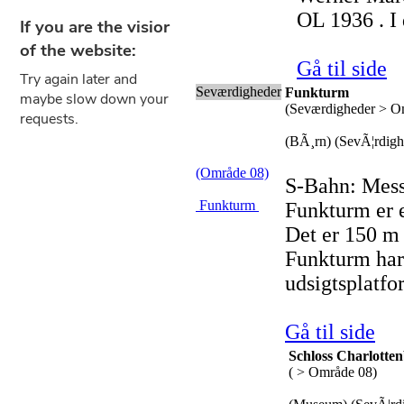
OL 1936 . I d
Gå til side
Seværdigheder
Funkturm
(Seværdigheder > O
(BÃ¸rn) (SevÃ¦rdighe
(Område 08)
S-Bahn: Mess
Funkturm
Funkturm er e
Det er 150 m 
Funkturm har 
udsigtsplatfo
Gå til side
Schloss Charlotte
( > Område 08)