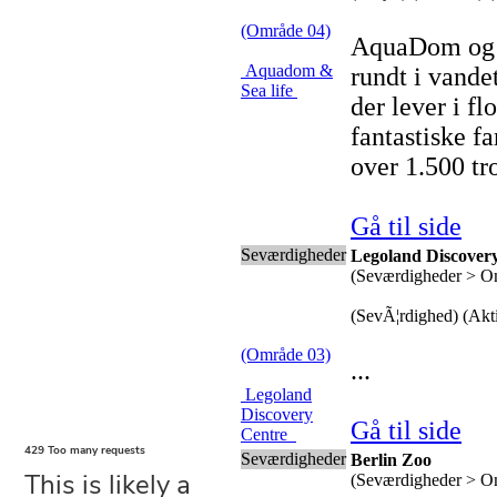
(Område 04)
AquaDom og S
Aquadom &
rundt i vandet
Sea life
der lever i f
fantastiske f
over 1.500 tro
Gå til side
Seværdigheder
Legoland Discover
(Seværdigheder > O
(SevÃ¦rdighed) (Akti
(Område 03)
...
Legoland
Discovery
Gå til side
Centre
Seværdigheder
Berlin Zoo
(Seværdigheder > O