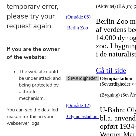
(Aktivitet) (BÃ¸rn) 
(Område 05)
Berlin Zoo mi
Berlin Zoo
af verdens be
14.000 dyr og
zoo. I bygning
i de naturalis
Gå til side
Seværdigheder
Olympiastadion
(Seværdigheder >
(Bygning) (SevÃ¦r
(Område 12)
U-Bahn: Oly
Olympiastadion
bl.a. anven
opført 1934-
Werner Marc