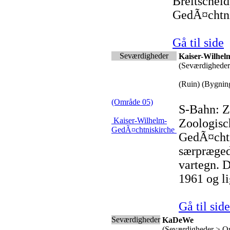
Breitschei
GedÃ¤chtnis
Gå til side
Seværdigheder
Kaiser-Wilhel
(Seværdighede
(Ruin) (Bygnin
(Område 05)
S-Bahn: Z
Kaiser-Wilhelm-
Zoologisc
GedÃ¤chtniskirche
GedÃ¤chtn
særpræged
vartegn. D
1961 og li
Gå til side
Seværdigheder
KaDeWe
(Seværdigheder > O